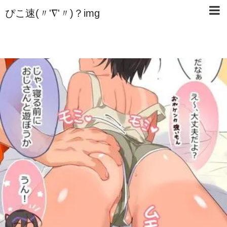
ぴこ速(〃'∇'〃)？img