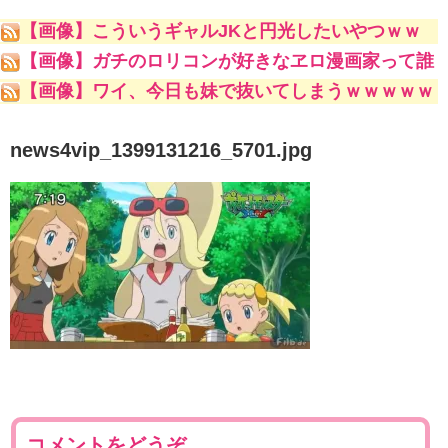
【画像】こういうギャルJKと円光したいやつｗｗ
ｗｗｗ
【画像】ガチのロリコンが好きなヱロ漫画家って誰
やｗｗｗｗｗ
【画像】ワイ、今日も妹で抜いてしまうｗｗｗｗｗ
news4vip_1399131216_5701.jpg
コメントをどうぞ