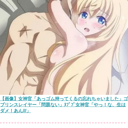
【画像】女神官「あっゴム持ってくるの忘れちゃいました」ゴ
ブリンスレイヤー「問題ない」ﾇﾌﾟﾌﾟ女神官「やっ！な、生は
ダメ！あん///」