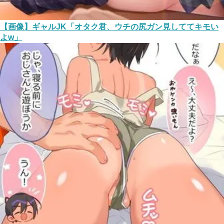
【画像】ギャルJK「オタク君、ウチの尻ガン見しててキモい
よw」