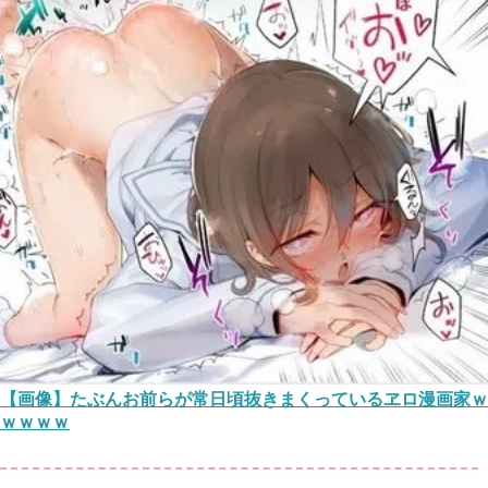
【画像】たぶんお前らが常日頃抜きまくっているヱロ漫画家ｗ
ｗｗｗｗ