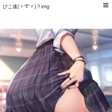
ぴこ速(〃'∇'〃)？img