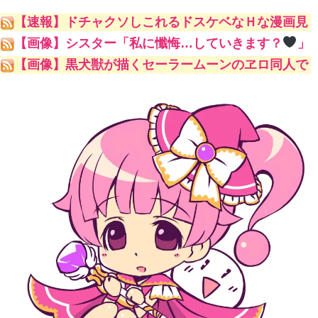
【速報】ドチャクソしこれるドスケベなＨな漫画見
つけましたｗｗｗｗｗ
【画像】シスター「私に懺悔…していきます？
」
【画像】黒犬獣が描くセーラームーンのヱロ同人で
一番抜けるキャラといえばｗｗｗｗｗｗ