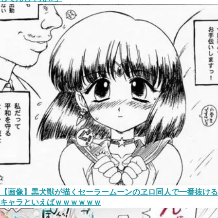
【画像】黒犬獣が描くセーラームーンのヱロ同人で一番抜ける
キャラといえばｗｗｗｗｗｗ