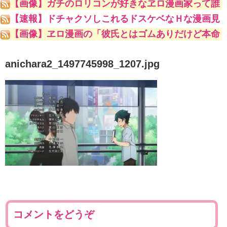
【画像】ガチのロリコンが好きなヱロ漫画家って誰
やｗｗｗｗｗ
【速報】ドチャクソしこれるドスケベなＨな漫画見
つけましたｗｗｗｗｗ
【画像】ヱロ漫画の「彼氏とはゴムありだけど本命
の男とはナマでやってます♥♥♥」
anichara2_1497745998_1207.jpg
コメントをどうぞ