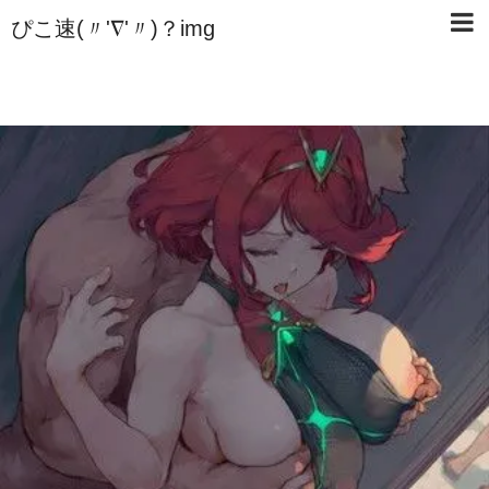
ぴこ速(〃'∇'〃)？img