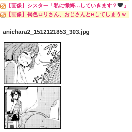
つけましたｗｗｗｗｗ
【画像】シスター「私に懺悔…していきます？
」
【画像】褐色ロリさん、おじさんとHしてしまうｗ
ｗｗｗｗ
anichara2_1512121853_303.jpg