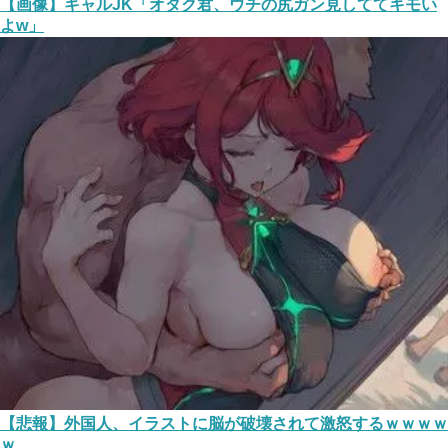
【画像】ギャルJK「オタク君、ウチの尻ガン見しててキモい
よw」
【悲報】外国人、イラストに脳が破壊されて激怒するｗｗｗｗ
ｗ