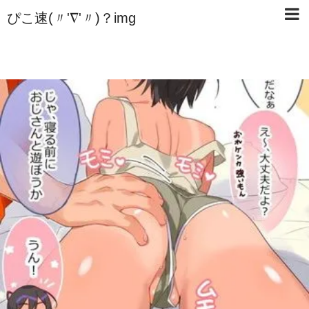
ぴこ速(〃'∇'〃)？img