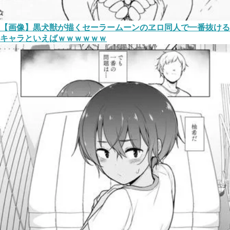
【画像】黒犬獣が描くセーラームーンのヱロ同人で一番抜ける
キャラといえばｗｗｗｗｗｗ