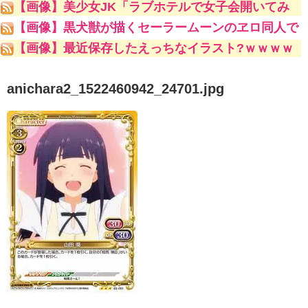
【画像】美少女JK「ラブホテルで女子会開いてみ
たwww」ﾊﾟｼｬｯ
【画像】黒犬獣が描くセーラームーンのヱロ同人で
一番抜けるキャラといえばｗｗｗｗｗｗ
【画像】最近保存したえっちなイラスト?ｗｗｗｗ
ｗ
anichara2_1522460942_24701.jpg