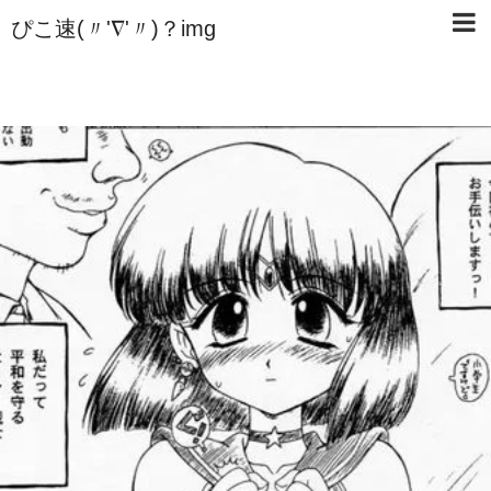
ぴこ速(〃'∇'〃)？img