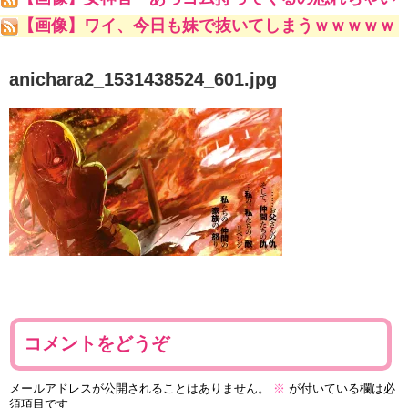
ました」ゴブリンスレイヤー「問題ない」ﾇﾌﾟﾌﾟ女
【画像】ワイ、今日も妹で抜いてしまうｗｗｗｗｗ
神官「やっ！な、生はダメ！あん///」
anichara2_1531438524_601.jpg
コメントをどうぞ
メールアドレスが公開されることはありません。
※
が付いている欄は必
須項目です