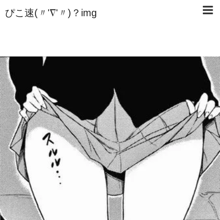
ぴこ速(〃'∇'〃)？img