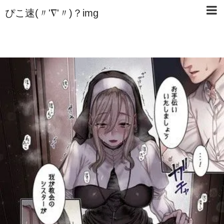
ぴこ速(〃'∇'〃)？img