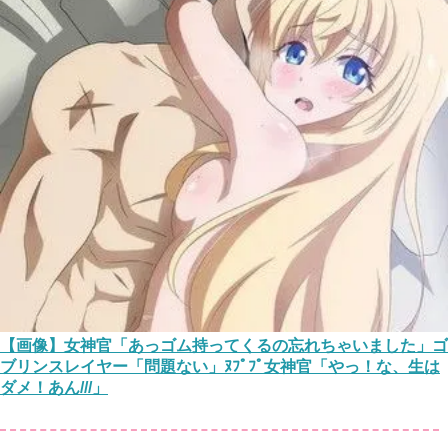
【画像】女神官「あっゴム持ってくるの忘れちゃいました」ゴ
ブリンスレイヤー「問題ない」ﾇﾌﾟﾌﾟ女神官「やっ！な、生は
ダメ！あん///」