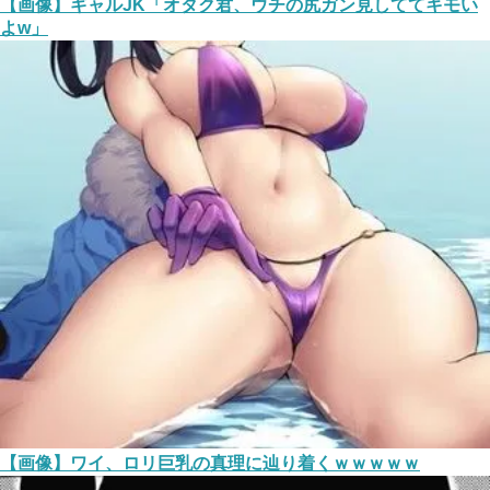
【画像】ギャルJK「オタク君、ウチの尻ガン見しててキモい
よw」
【画像】ワイ、ロリ巨乳の真理に辿り着くｗｗｗｗｗ