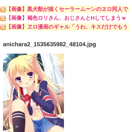
【画像】黒犬獣が描くセーラームーンのヱロ同人で
一番抜けるキャラといえばｗｗｗｗｗｗ
【画像】褐色ロリさん、おじさんとHしてしまうｗ
ｗｗｗｗ
【画像】ヱロ漫画のギャル「うわ、キスだけでもう
こんな勃起してんじゃんｗ」
anichara2_1535635982_48104.jpg