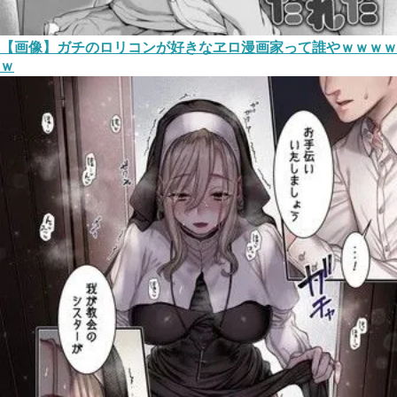
【画像】ガチのロリコンが好きなヱロ漫画家って誰やｗｗｗｗ
ｗ