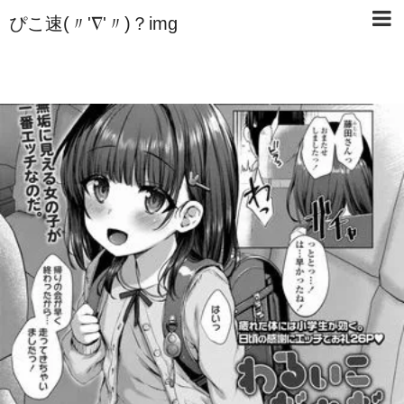
ぴこ速(〃'∇'〃)？img