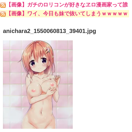
ててキモいよw」
【画像】ガチのロリコンが好きなヱロ漫画家って誰
やｗｗｗｗｗ
【画像】ワイ、今日も妹で抜いてしまうｗｗｗｗｗ
anichara2_1550060813_39401.jpg