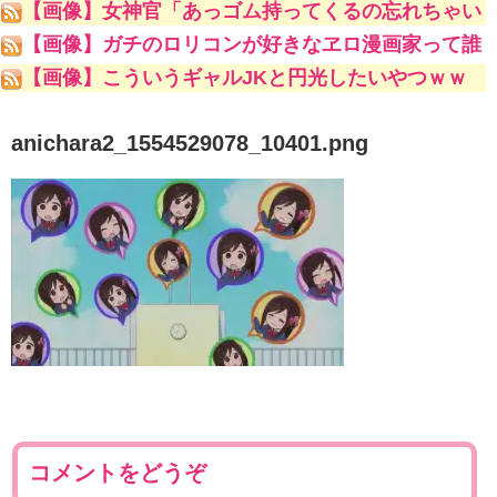
【画像】女神官「あっゴム持ってくるの忘れちゃい
ました」ゴブリンスレイヤー「問題ない」ﾇﾌﾟﾌﾟ女
【画像】ガチのロリコンが好きなヱロ漫画家って誰
神官「やっ！な、生はダメ！あん///」
やｗｗｗｗｗ
【画像】こういうギャルJKと円光したいやつｗｗ
ｗｗｗ
anichara2_1554529078_10401.png
コメントをどうぞ