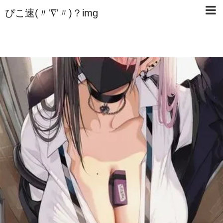
ぴこ速(〃'∇'〃)？img