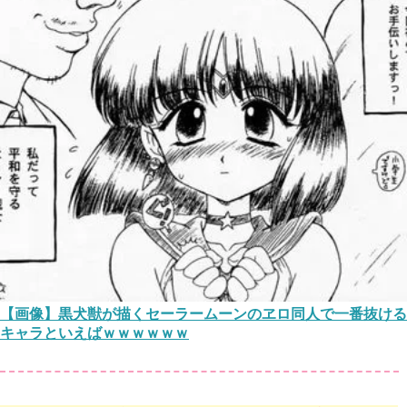
【画像】黒犬獣が描くセーラームーンのヱロ同人で一番抜ける
キャラといえばｗｗｗｗｗｗ