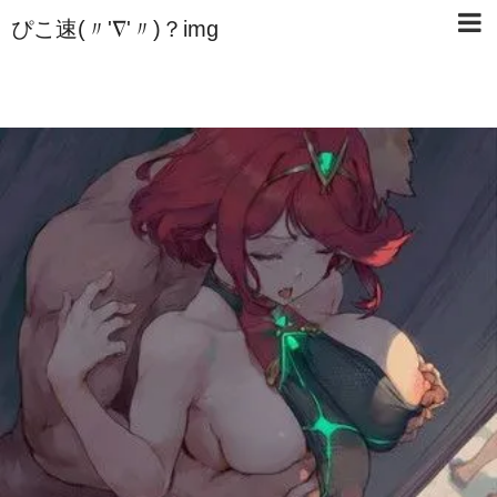
ぴこ速(〃'∇'〃)？img