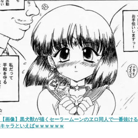
【画像】黒犬獣が描くセーラームーンのヱロ同人で一番抜ける
キャラといえばｗｗｗｗｗｗ