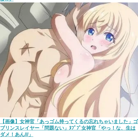
【画像】女神官「あっゴム持ってくるの忘れちゃいました」ゴ
ブリンスレイヤー「問題ない」ﾇﾌﾟﾌﾟ女神官「やっ！な、生は
ダメ！あん///」