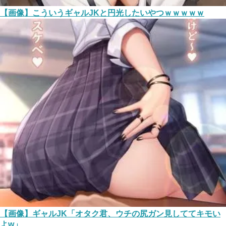
【画像】こういうギャルJKと円光したいやつｗｗｗｗｗ
【画像】ギャルJK「オタク君、ウチの尻ガン見しててキモい
よw」