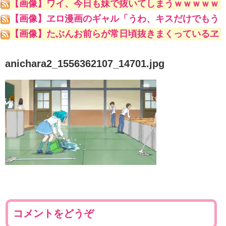
【画像】ワイ、今日も妹で抜いてしまうｗｗｗｗｗ
【画像】ヱロ漫画のギャル「うわ、キスだけでもう
こんな勃起してんじゃんｗ」
【画像】たぶんお前らが常日頃抜きまくっているヱ
ロ漫画家ｗｗｗｗｗ
anichara2_1556362107_14701.jpg
コメントをどうぞ