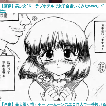
【画像】美少女JK「ラブホテルで女子会開いてみたwww」ﾊﾟ
ｼｬｯ
【画像】黒犬獣が描くセーラームーンのヱロ同人で一番抜ける