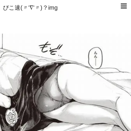
ぴこ速(〃'∇'〃)？img