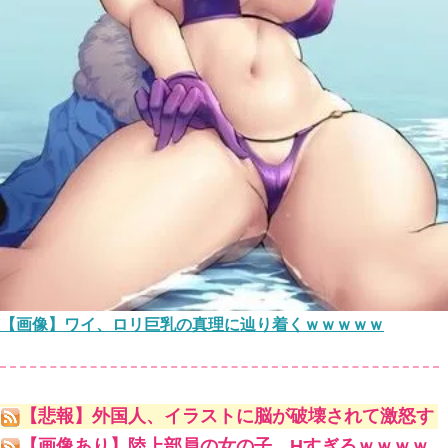
【画像】ワイ、ロリ巨乳の真理に辿り着くｗｗｗｗｗ
【悲報】外国人、イラストに脳が破壊されて激怒す
るｗｗｗｗｗ
【画像あり】陸上部員の女の子、Hすぎるｗｗｗｗ