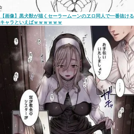
【画像】黒犬獣が描くセーラームーンのヱロ同人で一番抜ける
キャラといえばｗｗｗｗｗｗ