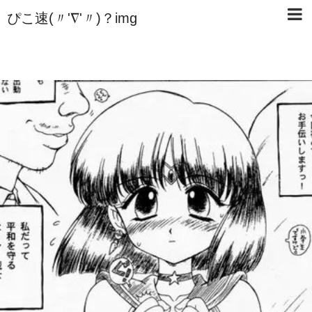
ぴこ速(〃'∇'〃)？img