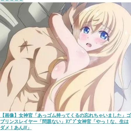
【画像】女神官「あっゴム持ってくるの忘れちゃいました」ゴ
ブリンスレイヤー「問題ない」ﾇﾌﾟﾌﾟ女神官「やっ！な、生は
ダメ！あん///」