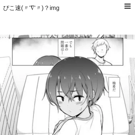
ぴこ速(〃'∇'〃)？img