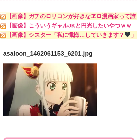
【画像】ガチのロリコンが好きなヱロ漫画家って誰
やｗｗｗｗｗ
【画像】こういうギャルJKと円光したいやつｗｗ
ｗｗｗ
【画像】シスター「私に懺悔…していきます？
」
asaloon_1462061153_6201.jpg