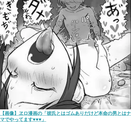
【画像】ヱロ漫画の「彼氏とはゴムありだけど本命の男とはナ
マでやってます♥♥♥」