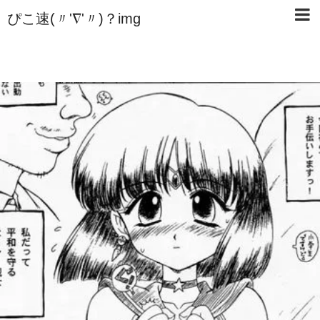
ぴこ速(〃'∇'〃)？img