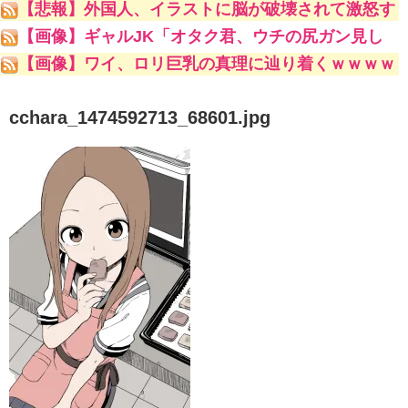
【悲報】外国人、イラストに脳が破壊されて激怒す
るｗｗｗｗｗ
【画像】ギャルJK「オタク君、ウチの尻ガン見し
ててキモいよw」
【画像】ワイ、ロリ巨乳の真理に辿り着くｗｗｗｗ
ｗ
cchara_1474592713_68601.jpg