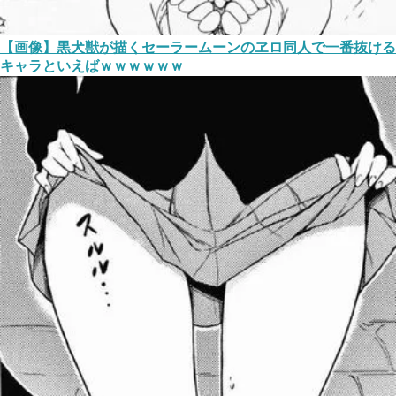
【画像】黒犬獣が描くセーラームーンのヱロ同人で一番抜ける
キャラといえばｗｗｗｗｗｗ