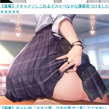
【速報】ドチャクソしこれるドスケベなＨな漫画見つけました
ｗｗｗｗｗ
【画像】ギャルJK「オタク君、ウチの尻ガン見しててキモい