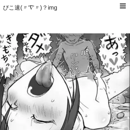
ぴこ速(〃'∇'〃)？img