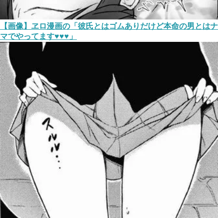
【画像】ヱロ漫画の「彼氏とはゴムありだけど本命の男とはナ
マでやってます♥♥♥」