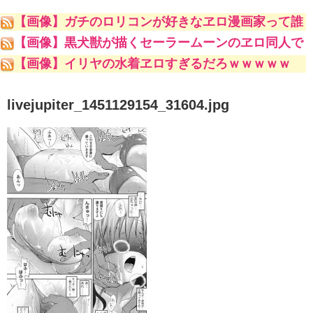
【画像】ガチのロリコンが好きなヱロ漫画家って誰
やｗｗｗｗｗ
【画像】黒犬獣が描くセーラームーンのヱロ同人で
一番抜けるキャラといえばｗｗｗｗｗｗ
【画像】イリヤの水着ヱロすぎるだろｗｗｗｗｗ
livejupiter_1451129154_31604.jpg