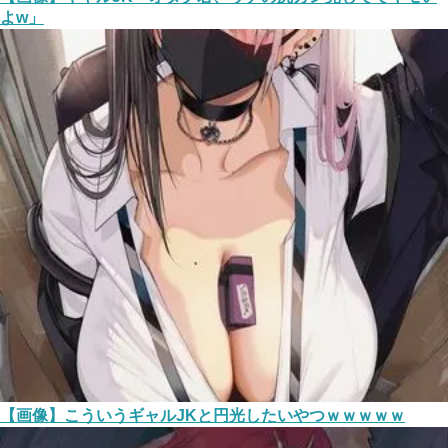
よw」
【画像】こういうギャルJKと円光したいやつｗｗｗｗｗ