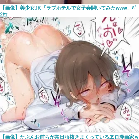
【画像】美少女JK「ラブホテルで女子会開いてみたwww」ﾊﾟ
ｼｬｯ
【画像】たぶんお前らが常日頃抜きまくっているヱロ漫画家ｗ