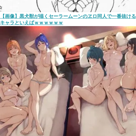
【画像】黒犬獣が描くセーラームーンのヱロ同人で一番抜ける
キャラといえばｗｗｗｗｗｗ