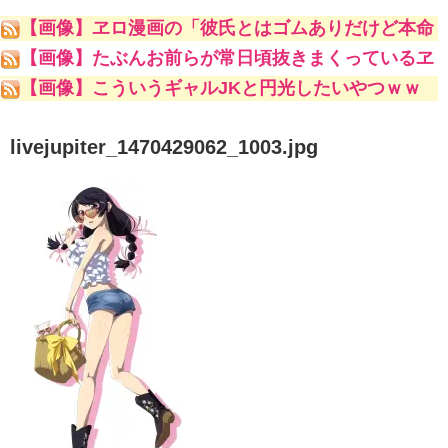
【画像】ヱロ漫画の「彼氏とはゴムありだけど本命
の男とはナマでやってます♥♥♥」
【画像】たぶんお前らが常日頃抜きまくっているヱ
ロ漫画家ｗｗｗｗｗ
【画像】こういうギャルJKと円光したいやつｗｗ
ｗｗｗ
livejupiter_1470429062_1003.jpg