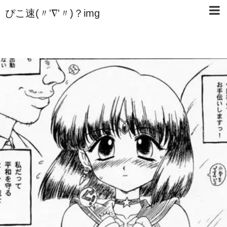
ぴこ速(〃'∇'〃)？img