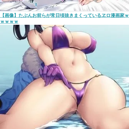
【画像】たぶんお前らが常日頃抜きまくっているヱロ漫画家ｗ
ｗｗｗｗ