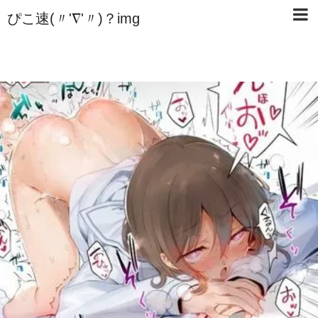
ぴこ速(〃'∇'〃)？img