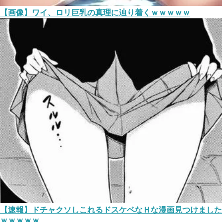
【画像】ワイ、ロリ巨乳の真理に辿り着くｗｗｗｗｗ
【速報】ドチャクソしこれるドスケベなＨな漫画見つけました
ｗｗｗｗｗ