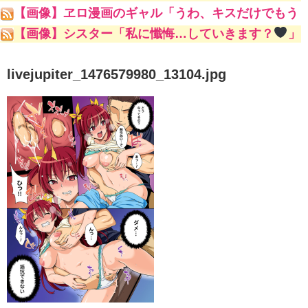
ｗ
【画像】ヱロ漫画のギャル「うわ、キスだけでもう
こんな勃起してんじゃんｗ」
【画像】シスター「私に懺悔…していきます？
」
livejupiter_1476579980_13104.jpg