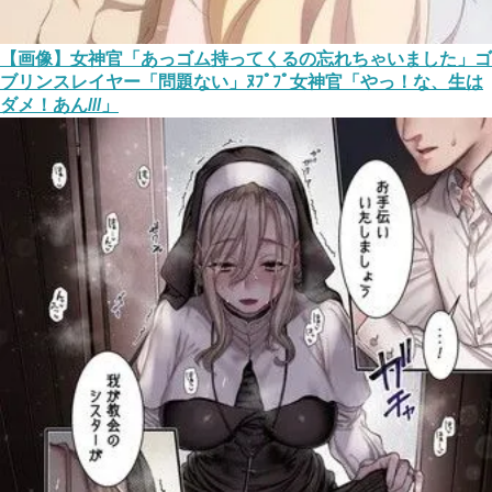
【画像】女神官「あっゴム持ってくるの忘れちゃいました」ゴ
ブリンスレイヤー「問題ない」ﾇﾌﾟﾌﾟ女神官「やっ！な、生は
ダメ！あん///」