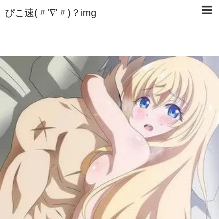
ぴこ速(〃'∇'〃)？img