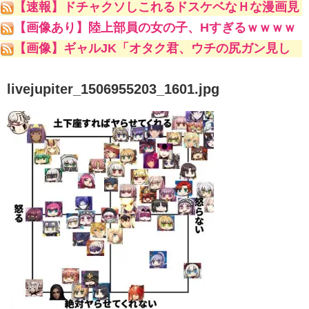
【速報】ドチャクソしこれるドスケベなＨな漫画見
つけましたｗｗｗｗｗ
【画像あり】陸上部員の女の子、Hすぎるｗｗｗｗ
ｗ
【画像】ギャルJK「オタク君、ウチの尻ガン見し
ててキモいよw」
livejupiter_1506955203_1601.jpg