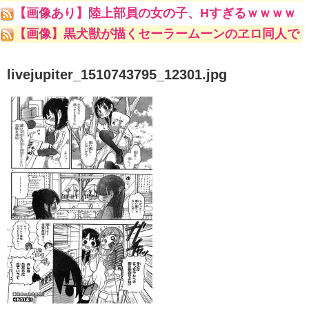
やｗｗｗｗｗ
【画像あり】陸上部員の女の子、Hすぎるｗｗｗｗ
ｗ
【画像】黒犬獣が描くセーラームーンのヱロ同人で
一番抜けるキャラといえばｗｗｗｗｗｗ
livejupiter_1510743795_12301.jpg