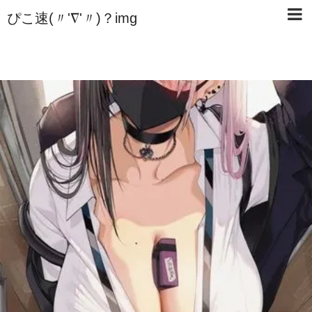
ぴこ速(〃'∇'〃)？img