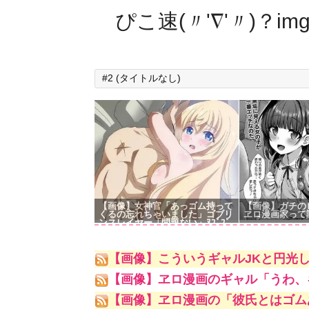
ぴこ速(〃'∇'〃)？im
#2 (タイトルなし)
【画像】女神官「あっゴム持って
【画像】ガチの
くるの忘れちゃいました」ゴブリ
ヱロ漫画家って
ンスレイヤー「問題ない」ﾇﾌﾟﾌﾟ
女神官「やっ！な、生はダメ！あ
ん///」
【画像】こういうギャルJKと円光
【画像】ヱロ漫画のギャル「うわ、
【画像】ヱロ漫画の「彼氏とはゴム