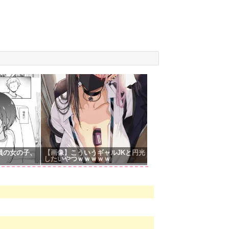
員の女の子、
【画像】こういうギャルJKと円光
したいやつｗｗｗｗｗ