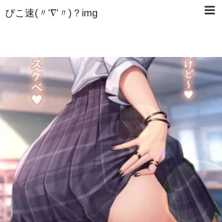
ぴこ速(〃'∇'〃)？img