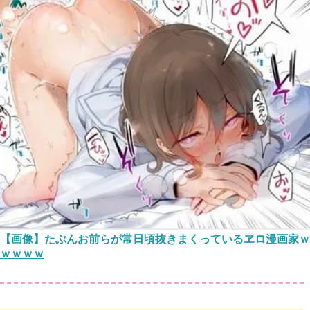
【画像】たぶんお前らが常日頃抜きまくっているヱロ漫画家ｗ
ｗｗｗｗ