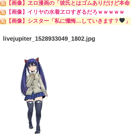
【画像】ヱロ漫画の「彼氏とはゴムありだけど本命
の男とはナマでやってます♥♥♥」
【画像】イリヤの水着ヱロすぎるだろｗｗｗｗｗ
【画像】シスター「私に懺悔…していきます？
」
livejupiter_1528933049_1802.jpg