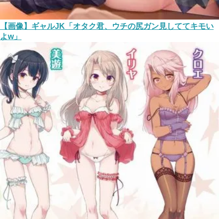
【画像】ギャルJK「オタク君、ウチの尻ガン見しててキモい
よw」