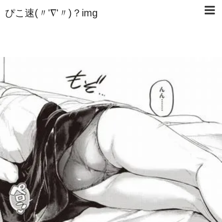
ぴこ速(〃'∇'〃)？img