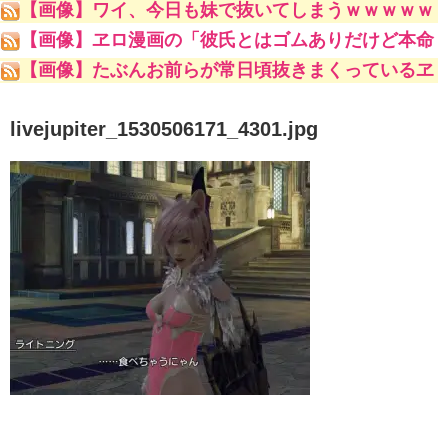
【画像】ワイ、今日も妹で抜いてしまうｗｗｗｗｗ
【画像】ヱロ漫画の「彼氏とはゴムありだけど本命
の男とはナマでやってます♥♥♥」
【画像】たぶんお前らが常日頃抜きまくっているヱ
ロ漫画家ｗｗｗｗｗ
livejupiter_1530506171_4301.jpg