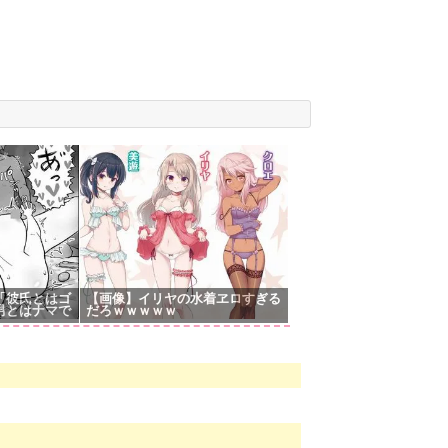
「彼氏とはゴ
【画像】イリヤの水着ヱロすぎる
男とはナマで
だろｗｗｗｗｗ