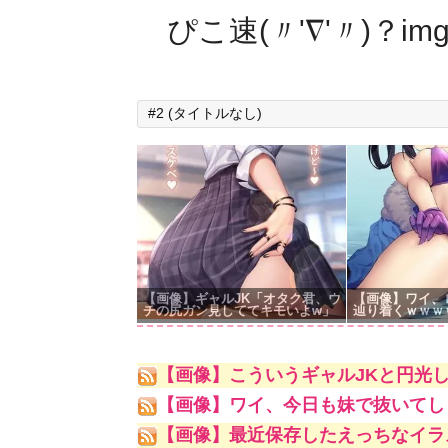
ぴこ速(〃'∇'〃)？im
#2 (タイトルなし)
【画像】ギャルJK「オタク君、ウ
【画像】ワイ、
チの尻ガン見しててキモいよw」
辿り着くｗｗｗ
【画像】こういうギャルJKと円光
【画像】ワイ、今日も妹で抜いてし
【画像】最近保存したえっちなイラ