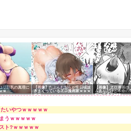
g
ロリ巨乳の真理に
【画像】たぶんお前らが常日頃抜
【画像】ヱロ漫画の
ｗｗ
きまくっているヱロ漫画家ｗｗｗ
ムありだけど本命の
ｗｗ
やってます♥♥♥」
したいやつｗｗｗｗｗ
まうｗｗｗｗｗ
スト?ｗｗｗｗｗ