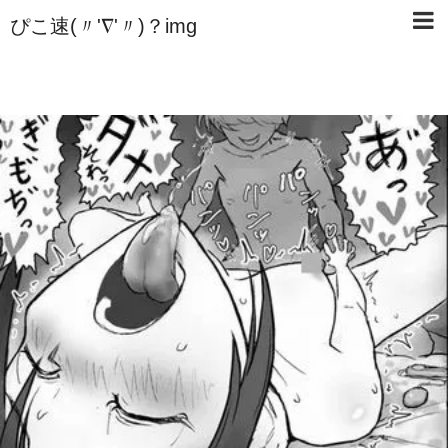
ぴこ速(〃'∇'〃)？img