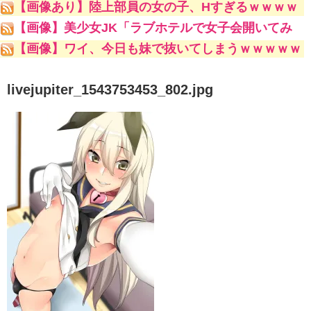
【画像あり】陸上部員の女の子、Hすぎるｗｗｗｗ
ｗ
【画像】美少女JK「ラブホテルで女子会開いてみ
たwww」ﾊﾟｼｬｯ
【画像】ワイ、今日も妹で抜いてしまうｗｗｗｗｗ
livejupiter_1543753453_802.jpg