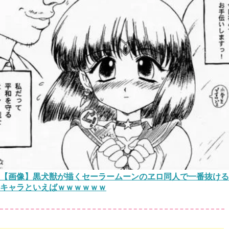
【画像】黒犬獣が描くセーラームーンのヱロ同人で一番抜ける
キャラといえばｗｗｗｗｗｗ