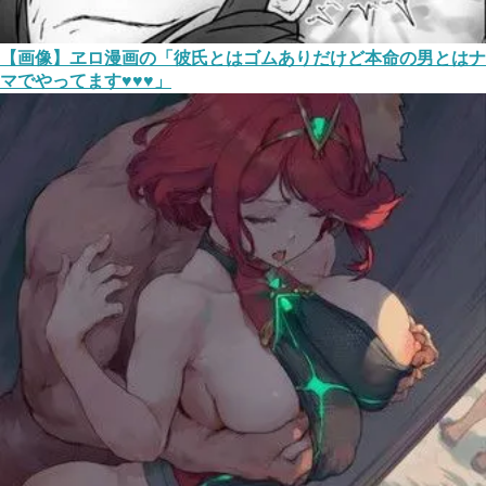
【画像】ヱロ漫画の「彼氏とはゴムありだけど本命の男とはナ
マでやってます♥♥♥」