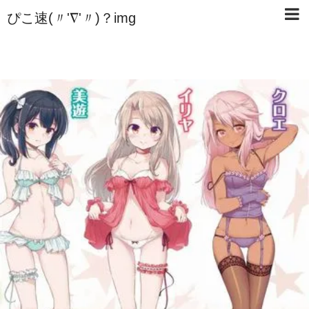
ぴこ速(〃'∇'〃)？img