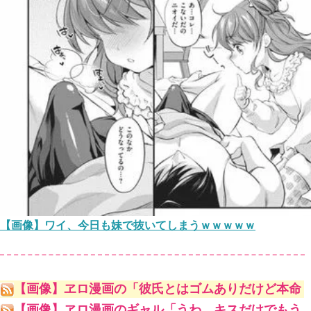
【画像】ワイ、今日も妹で抜いてしまうｗｗｗｗｗ
【画像】ヱロ漫画の「彼氏とはゴムありだけど本命
の男とはナマでやってます♥♥♥」
【画像】ヱロ漫画のギャル「うわ、キスだけでもう