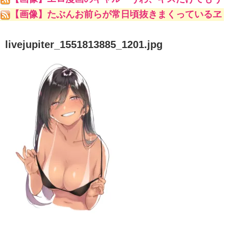
こんな勃起してんじゃんｗ」
【画像】たぶんお前らが常日頃抜きまくっているヱ
ロ漫画家ｗｗｗｗｗ
livejupiter_1551813885_1201.jpg