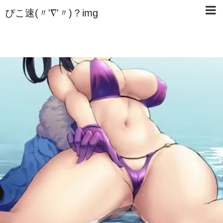
ぴこ速(〃'∇'〃)？img