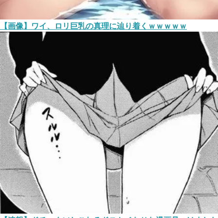
【画像】ワイ、ロリ巨乳の真理に辿り着くｗｗｗｗｗ