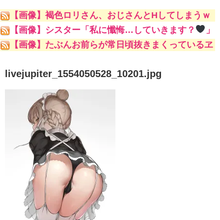
【画像】褐色ロリさん、おじさんとHしてしまうｗ
ｗｗｗｗ
【画像】シスター「私に懺悔…していきます？
」
【画像】たぶんお前らが常日頃抜きまくっているヱ
ロ漫画家ｗｗｗｗｗ
livejupiter_1554050528_10201.jpg