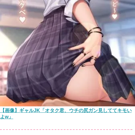
【画像】ギャルJK「オタク君、ウチの尻ガン見しててキモい
よw」