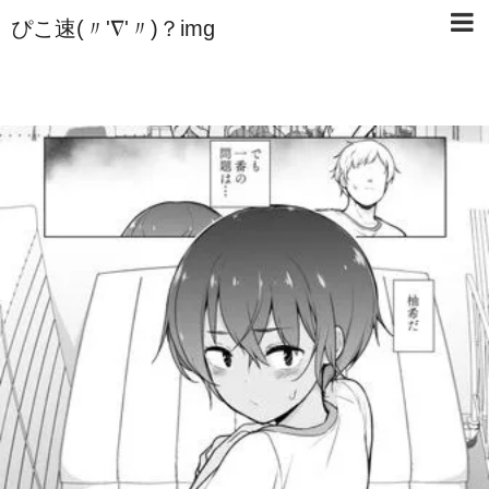
ぴこ速(〃'∇'〃)？img