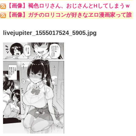
ててキモいよw」
【画像】褐色ロリさん、おじさんとHしてしまうｗ
ｗｗｗｗ
【画像】ガチのロリコンが好きなヱロ漫画家って誰
やｗｗｗｗｗ
livejupiter_1555017524_5905.jpg