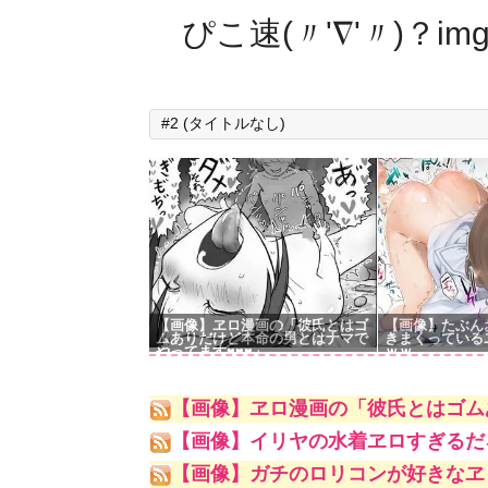
ぴこ速(〃'∇'〃)？im
#2 (タイトルなし)
【画像】ヱロ漫画の「彼氏とはゴ
【画像】たぶん
ムありだけど本命の男とはナマで
きまくっている
やってます♥♥♥」
ｗｗ
【画像】ヱロ漫画の「彼氏とはゴム
【画像】イリヤの水着ヱロすぎるだ
【画像】ガチのロリコンが好きなヱ