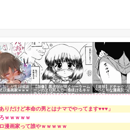
g
お前らが常日頃抜
【画像】黒犬獣が描くセーラーム
【速報】ドチャクソ
ヱロ漫画家ｗｗｗ
ーンのヱロ同人で一番抜けるキャ
ケベなＨな漫画見つ
ラといえばｗｗｗｗｗｗ
ｗｗｗ
ありだけど本命の男とはナマでやってます♥♥♥」
ろｗｗｗｗｗ
ロ漫画家って誰やｗｗｗｗｗ