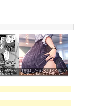
コンが好きな
【画像】ギャルJK「オタク君、ウ
ｗｗｗｗｗ
チの尻ガン見しててキモいよw」