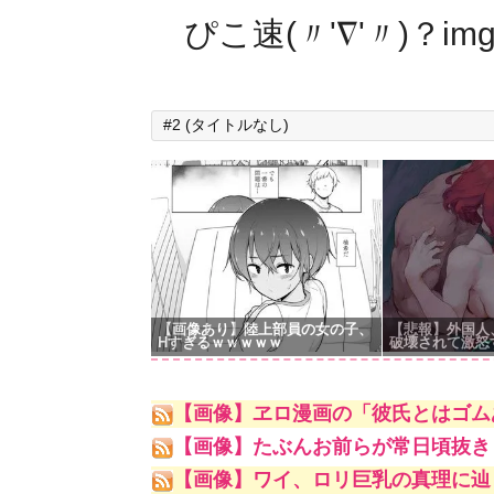
ぴこ速(〃'∇'〃)？im
#2 (タイトルなし)
【画像あり】陸上部員の女の子、
【悲報】外国人
Hすぎるｗｗｗｗｗ
破壊されて激怒
【画像】ヱロ漫画の「彼氏とはゴム
【画像】たぶんお前らが常日頃抜き
【画像】ワイ、ロリ巨乳の真理に辿