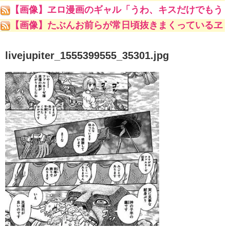
【画像】ヱロ漫画のギャル「うわ、キスだけでもう
こんな勃起してんじゃんｗ」
【画像】たぶんお前らが常日頃抜きまくっているヱ
ロ漫画家ｗｗｗｗｗ
livejupiter_1555399555_35301.jpg