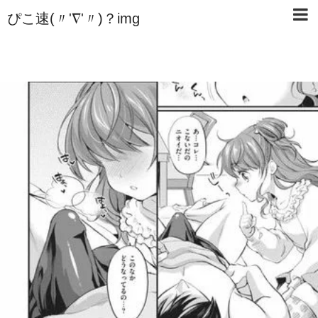
ぴこ速(〃'∇'〃)？img