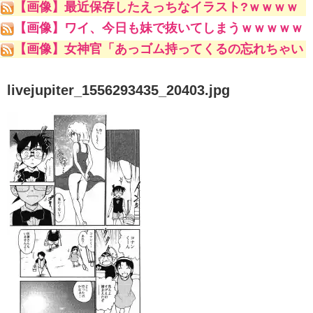
【画像】最近保存したえっちなイラスト?ｗｗｗｗ
ｗ
【画像】ワイ、今日も妹で抜いてしまうｗｗｗｗｗ
【画像】女神官「あっゴム持ってくるの忘れちゃい
ました」ゴブリンスレイヤー「問題ない」ﾇﾌﾟﾌﾟ女
神官「やっ！な、生はダメ！あん///」
livejupiter_1556293435_20403.jpg