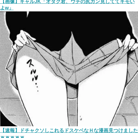
【画像】ギャルJK「オタク君、ウチの尻ガン見しててキモい
よw」
【速報】ドチャクソしこれるドスケベなＨな漫画見つけました
ｗｗｗｗｗ