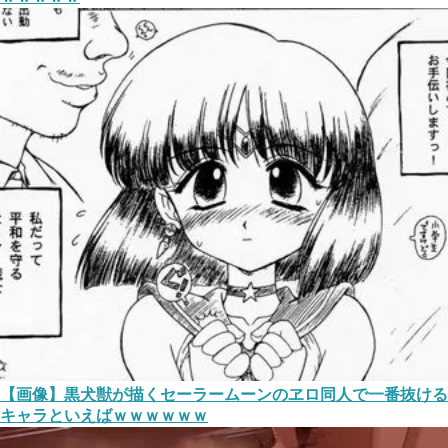
【画像】黒犬獣が描くセーラームーンのヱロ同人で一番抜ける
キャラといえばｗｗｗｗｗｗ