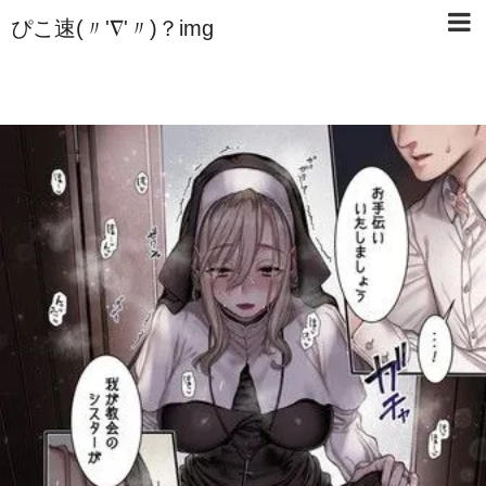
ぴこ速(〃'∇'〃)？img