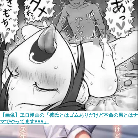
【画像】ヱロ漫画の「彼氏とはゴムありだけど本命の男とはナ
マでやってます♥♥♥」