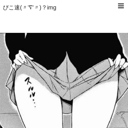
ぴこ速(〃'∇'〃)？img