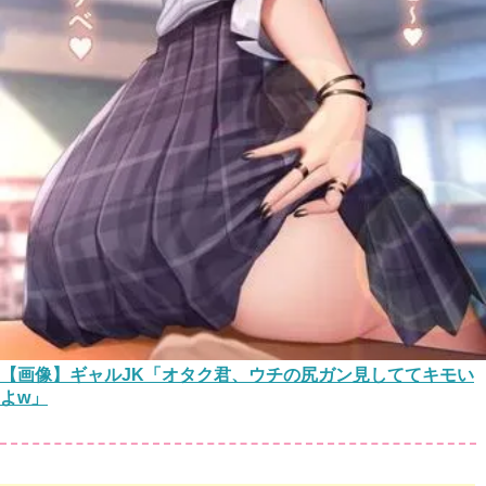
【画像】ギャルJK「オタク君、ウチの尻ガン見しててキモい
よw」