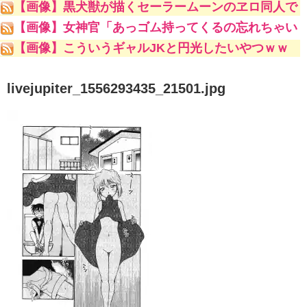
【画像】黒犬獣が描くセーラームーンのヱロ同人で
一番抜けるキャラといえばｗｗｗｗｗｗ
【画像】女神官「あっゴム持ってくるの忘れちゃい
ました」ゴブリンスレイヤー「問題ない」ﾇﾌﾟﾌﾟ女
【画像】こういうギャルJKと円光したいやつｗｗ
神官「やっ！な、生はダメ！あん///」
ｗｗｗ
livejupiter_1556293435_21501.jpg