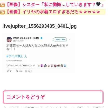
ｗ
【画像】シスター「私に懺悔…していきます？
」
【画像】イリヤの水着ヱロすぎるだろｗｗｗｗｗ
livejupiter_1556293435_8401.jpg
コメントをどうぞ