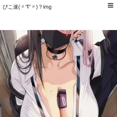
ぴこ速(〃'∇'〃)？img