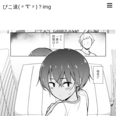
ぴこ速(〃'∇'〃)？img