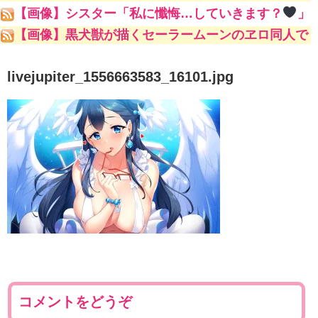
ｗ
【画像】シスター「私に懺悔…していきます？
」
【画像】黒犬獣が描くセーラームーンのヱロ同人で
一番抜けるキャラといえばｗｗｗｗｗｗ
livejupiter_1556663583_16101.jpg
コメントをどうぞ