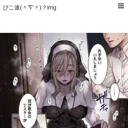
ぴこ速(〃'∇'〃)？img