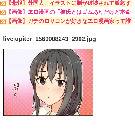
【悲報】外国人、イラストに脳が破壊されて激怒す
るｗｗｗｗｗ
【画像】ヱロ漫画の「彼氏とはゴムありだけど本命
の男とはナマでやってます♥♥♥」
【画像】ガチのロリコンが好きなヱロ漫画家って誰
やｗｗｗｗｗ
livejupiter_1560008243_2902.jpg