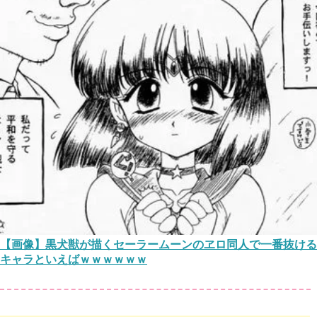
【画像】黒犬獣が描くセーラームーンのヱロ同人で一番抜ける
キャラといえばｗｗｗｗｗｗ