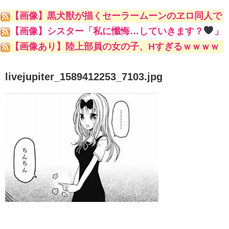
【画像】黒犬獣が描くセーラームーンのヱロ同人で
一番抜けるキャラといえばｗｗｗｗｗｗ
【画像】シスター「私に懺悔…していきます？
」
【画像あり】陸上部員の女の子、Hすぎるｗｗｗｗ
ｗ
livejupiter_1589412253_7103.jpg