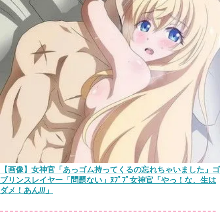
【画像】女神官「あっゴム持ってくるの忘れちゃいました」ゴ
ブリンスレイヤー「問題ない」ﾇﾌﾟﾌﾟ女神官「やっ！な、生は
ダメ！あん///」