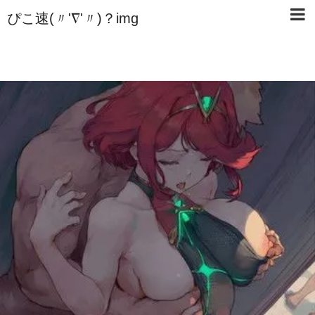
ぴこ速(〃'∇'〃)？img