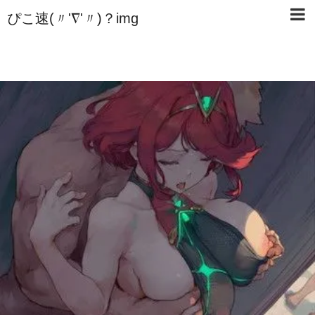
ぴこ速(〃'∇'〃)？img