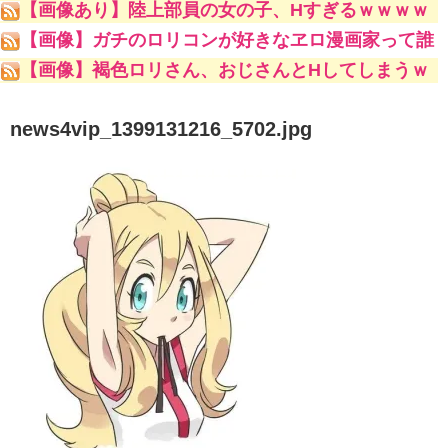
【画像あり】陸上部員の女の子、Hすぎるｗｗｗｗ
ｗ
【画像】ガチのロリコンが好きなヱロ漫画家って誰
やｗｗｗｗｗ
【画像】褐色ロリさん、おじさんとHしてしまうｗ
ｗｗｗｗ
news4vip_1399131216_5702.jpg