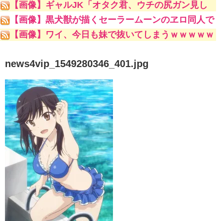
【画像】ギャルJK「オタク君、ウチの尻ガン見し
ててキモいよw」
【画像】黒犬獣が描くセーラームーンのヱロ同人で
一番抜けるキャラといえばｗｗｗｗｗｗ
【画像】ワイ、今日も妹で抜いてしまうｗｗｗｗｗ
news4vip_1549280346_401.jpg