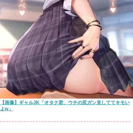
【画像】ギャルJK「オタク君、ウチの尻ガン見しててキモい
よw」