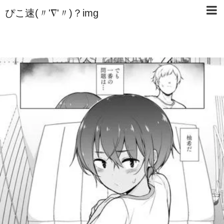
ぴこ速(〃'∇'〃)？img