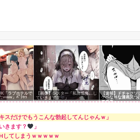
g
JK「ラブホテルで
【画像】シスター「私に懺悔…し
【速報】ドチャクソ
www」ﾊﾟｼｬｯ
ケベなＨな漫画見つ
ていきます？
」
ｗｗｗ
キスだけでもうこんな勃起してんじゃんｗ」
いきます？
」
Hしてしまうｗｗｗｗｗ