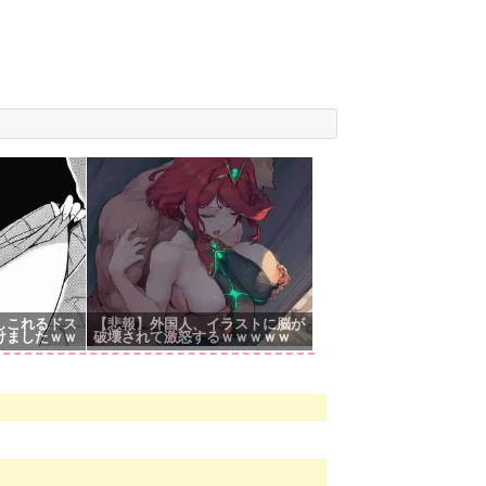
しこれるドス
【悲報】外国人、イラストに脳が
けましたｗｗ
破壊されて激怒するｗｗｗｗｗ