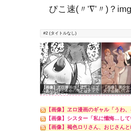
ぴこ速(〃'∇'〃)？im
#2 (タイトルなし)
【画像】ヱロ漫画の「彼氏とはゴ
【画像】美少女
ムありだけど本命の男とはナマで
女子会開いてみた
やってます♥♥♥」
【画像】ヱロ漫画のギャル「うわ、
【画像】シスター「私に懺悔…して
【画像】褐色ロリさん、おじさんと