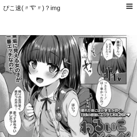
ぴこ速(〃'∇'〃)？img