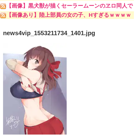
ててキモいよw」
【画像】黒犬獣が描くセーラームーンのヱロ同人で
一番抜けるキャラといえばｗｗｗｗｗｗ
【画像あり】陸上部員の女の子、Hすぎるｗｗｗｗ
ｗ
news4vip_1553211734_1401.jpg