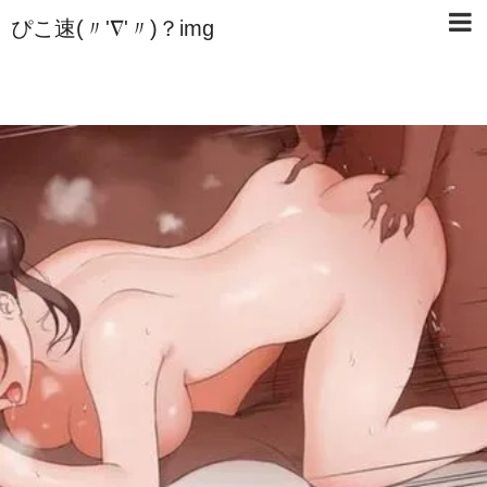
ぴこ速(〃'∇'〃)？img