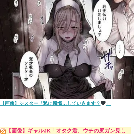
【画像】シスター「私に懺悔…していきます？
」
【画像】ギャルJK「オタク君、ウチの尻ガン見し