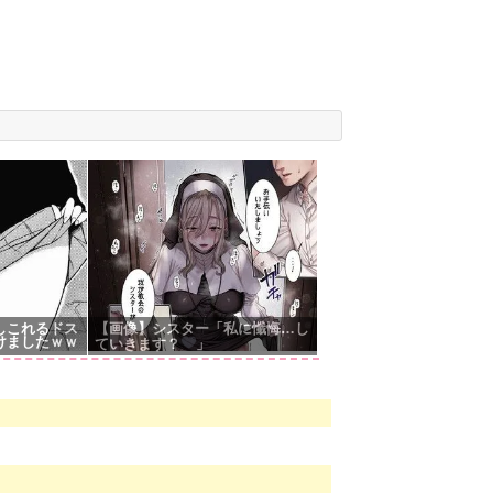
しこれるドス
【画像】シスター「私に懺悔…し
けましたｗｗ
ていきます？
」