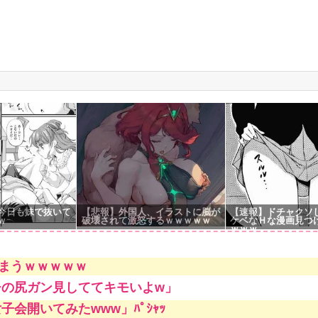
g
今日も妹で抜いて
【悲報】外国人、イラストに脳が
【速報】ドチャクソ
ｗ
破壊されて激怒するｗｗｗｗｗ
ケベなＨな漫画見つ
ｗｗｗ
まうｗｗｗｗｗ
チの尻ガン見しててキモいよw」
会開いてみたwww」ﾊﾟｼｬｯ