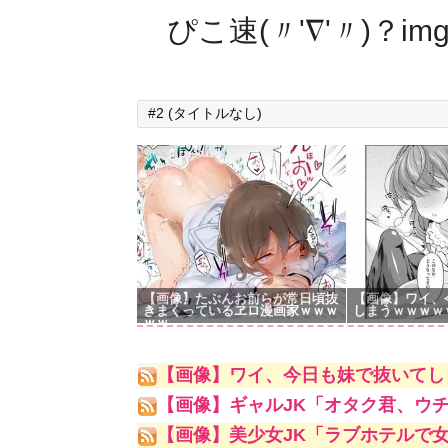
ぴこ速(〃'∇'〃)？im
#2 (タイトルなし)
【画像】たぶんお前らが常日頃抜
【画像】ワイ、
きまくっているヱロ漫画家ｗｗｗ
しまうｗｗｗｗ
ｗｗ
【画像】ワイ、今日も妹で抜いてし
【画像】ギャルJK「オタク君、ウ
【画像】美少女JK「ラブホテルで女子