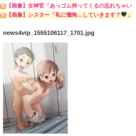
一番抜けるキャラといえばｗｗｗｗｗｗ
【画像】女神官「あっゴム持ってくるの忘れちゃい
ました」ゴブリンスレイヤー「問題ない」ﾇﾌﾟﾌﾟ女
【画像】シスター「私に懺悔…していきます？
」
神官「やっ！な、生はダメ！あん///」
news4vip_1555106117_1701.jpg