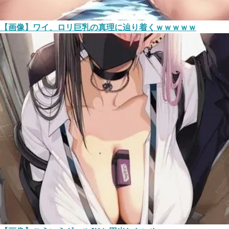
【画像】ワイ、ロリ巨乳の真理に辿り着くｗｗｗｗｗ