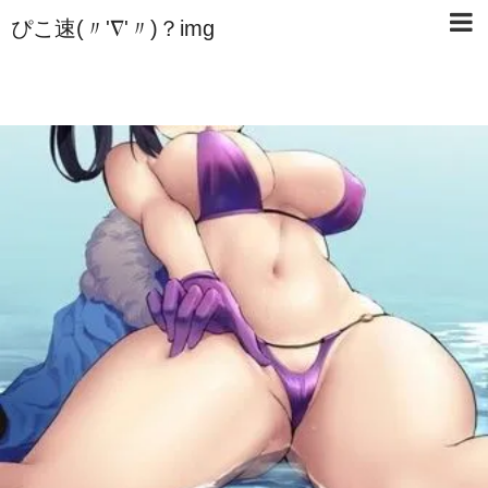
ぴこ速(〃'∇'〃)？img