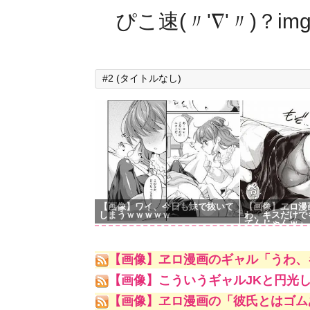
ぴこ速(〃'∇'〃)？im
#2 (タイトルなし)
【画像】ワイ、今日も妹で抜いて
【画像】ヱロ漫
しまうｗｗｗｗｗ
わ、キスだけで
てんじゃんｗ」
【画像】ヱロ漫画のギャル「うわ、
【画像】こういうギャルJKと円光
【画像】ヱロ漫画の「彼氏とはゴム