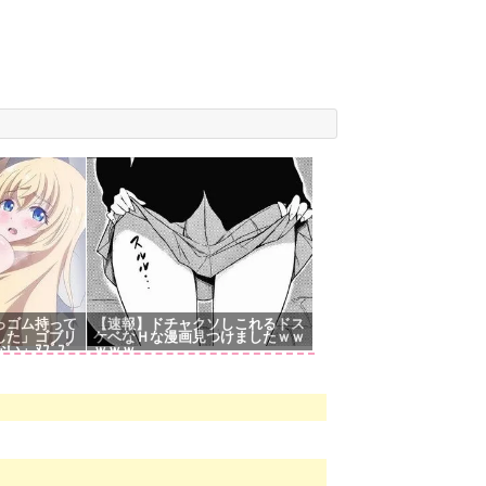
っゴム持って
【速報】ドチャクソしこれるドス
した」ゴブリ
ケベなＨな漫画見つけましたｗｗ
」ﾇﾌﾟﾌﾟ
ｗｗｗ
生はダメ！あ