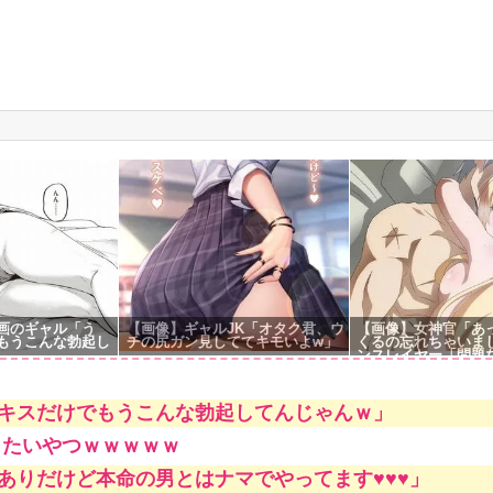
g
画のギャル「う
【画像】ギャルJK「オタク君、ウ
【画像】女神官「あ
もうこんな勃起し
チの尻ガン見しててキモいよw」
くるの忘れちゃいま
ンスレイヤー「問題ない
女神官「やっ！な、
ん///」
キスだけでもうこんな勃起してんじゃんｗ」
したいやつｗｗｗｗｗ
ありだけど本命の男とはナマでやってます♥♥♥」